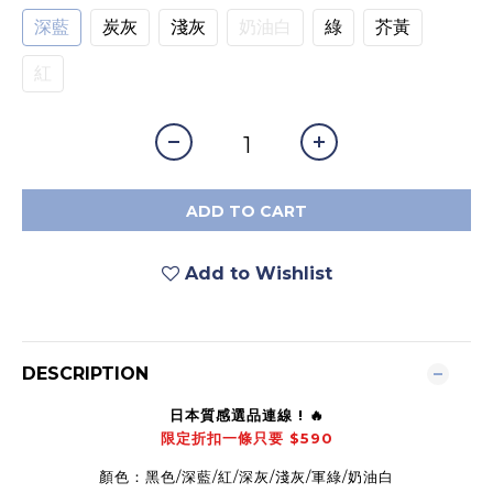
深藍
炭灰
淺灰
奶油白
綠
芥黃
紅
ADD TO CART
Add to Wishlist
DESCRIPTION
日本質感選品連線 ! 🔥
限定折扣一條只要
$590
顏色：黑色/深藍/紅/深灰/淺灰/軍綠/奶油白