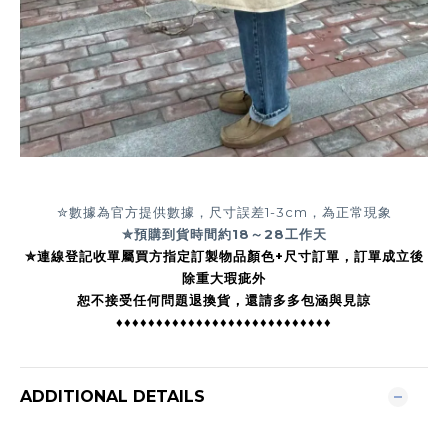
✮數據為官方提供數據，尺寸誤差1-3cm，為正常現象
✮預購到貨時間約
18～28工作天
✮連線登記收單屬買方指定訂製物品顏色+尺寸訂單，訂單成立後
除重大瑕疵外
恕不接受任何問題退換貨，還請多多包涵與見諒
♦♦♦♦♦♦♦♦♦♦♦♦♦♦♦♦♦♦♦♦♦♦♦♦♦♦♦
ADDITIONAL DETAILS