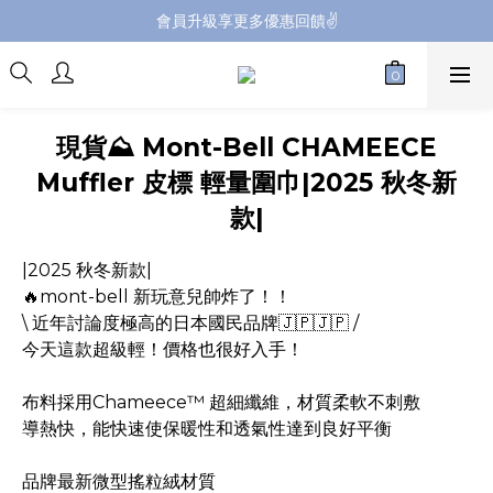
會員升級享更多優惠回饋✌️
會員升級享更多優惠回饋✌️
FB海外連線社團開放加入中📢
全館購買滿NT$4,500，即享免運優惠
現貨⛰️ Mont-Bell CHAMEECE
會員升級享更多優惠回饋✌️
Muffler 皮標 輕量圍巾|2025 秋冬新
款|
|2025 秋冬新款|
🔥mont-bell 新玩意兒帥炸了！！
\ 近年討論度極高的日本國民品牌🇯🇵🇯🇵 /
今天這款超級輕！價格也很好入手！
布料採用Chameece™ 超細纖維，材質柔軟不刺敷
導熱快，能快速使保暖性和透氣性達到良好平衡
品牌最新微型搖粒絨材質