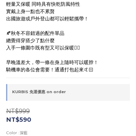
輕量又保暖 同時具有快乾防風特性
實戴上身一點也不累贅
出國旅遊或戶外登山都可以輕鬆攜帶！
🍂秋冬不容錯過的配件單品
總覺得穿搭少了點什麼
入手一條圍巾既有型又可以保暖✌🏻
早晚溫差大，帶一條在身上隨時可以暖脖！
騎機車的各位會需要！通通打包起來🤙🏻
KURBIS 免運優惠 on order
NT$999
NT$590
Color
: 深藍