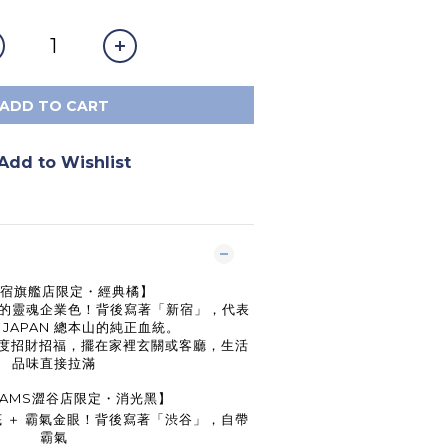
ADD TO CART
Add to Wishlist
【新宿旗艦店限定・經典橘】
MS 的靈魂企業色！背後寫著「新宿」，代表
S JAPAN 總本山的純正血統。
度招財招福，擺在家裡玄關或客廳，生活
品味直接拉滿
【BEAMS澀谷店限定・消光黑】
底 ＋ 霸氣金眼！背後寫著「渋谷」，自帶
霸氣