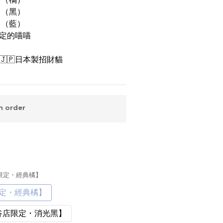
 （黑）
 （藍）
定的喵喵
 🇯🇵日本製招財貓
 order
店限定・經典橘】
限定・經典橘】
S澀谷店限定・消光黑】