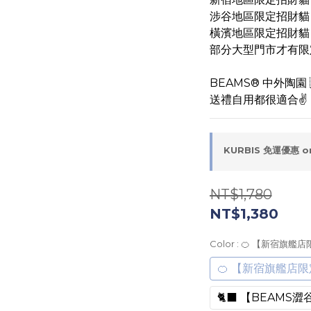
涉谷地區限定招財貓
橫濱地區限定招財貓
部分大型門市才有限
BEAMS® 中外陶園
送禮自用都很適合✌️
KURBIS 免運優惠 on
NT$1,780
NT$1,380
Color
: 🍊 【新宿旗艦
🍊 【新宿旗艦店
🐈‍⬛ 【BEAM