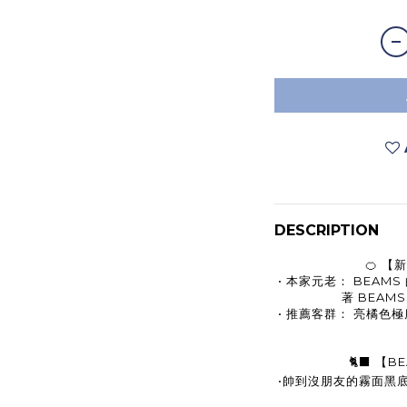
DESCRIPTION
🍊 
• 本家元老： BEA
著 BEAM
•
推薦客群：
亮橘色極
🐈‍⬛ 
•帥到沒朋友的霧面黑