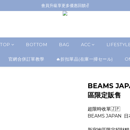
會員升級享更多優惠回饋✌️
會員升級享更多優惠回饋✌️
FB海外連線社團開放加入中📢
全館購買滿NT$4,500，即享免運優惠
會員升級享更多優惠回饋✌️
TOP
BOTTOM
BAG
ACC
LIFESTYL
官網合併訂單教學
🔥折扣單品(在庫一掃セール)
O
BEAMS JA
區限定販售
超限時收單🇯🇵
BEAMS JAPAN 
新宿地區限定招財貓