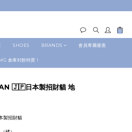
E
SHOES
BRANDS
會員專屬優惠
MG 倉庫封館特賣！
PAN 🇯🇵日本製招財貓 地
 日本製招財貓
 （橘）