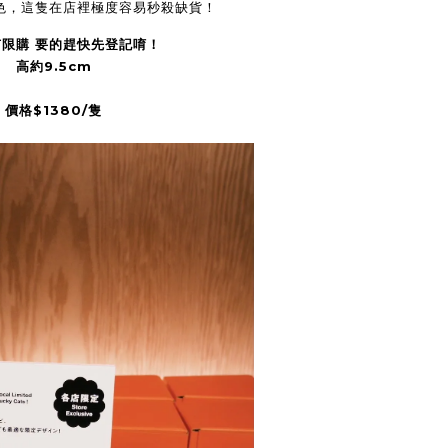
色，這隻在店裡極度容易秒殺缺貨！
限購 要的趕快先登記唷！
高約9.5cm
價格
$1380/
隻