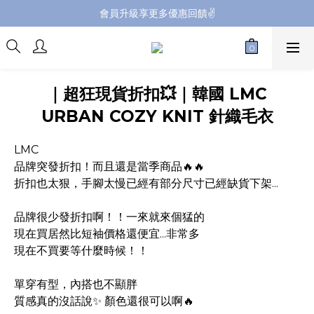
會員升級享更多優惠回饋✌️
會員升級享更多優惠回饋✌️
FB海外連線社團開放加入中📢
全館購買滿NT$4,500，即享免運優惠
｜超狂現貨折扣💥｜韓國 LMC
會員升級享更多優惠回饋✌️
URBAN COZY KNIT 針織毛衣
LMC
品牌突發折扣！而且還是當季商品🔥🔥
折扣也太狠，手腳太慢已經有部分尺寸已經缺貨下架...
品牌很少發折扣啊！！一來就來個猛的
現在買居然比短袖價格還便宜...非常多
現在不買要等什麼時候！！
單穿有型，內搭也不顯胖
質感真的沒話說✨ 顏色還很可以啊🔥