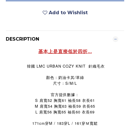
Add to Wishlist
DESCRIPTION
基本上是直接低於四折...
韓國 LMC URBAN COZY KNIT 針織毛衣
顏色：奶油卡其/草綠
尺寸：S/M/L
官方提供數據：
S 肩寬52 胸寬61 袖長58 衣長61
M 肩寬54 胸寬63 袖長59 衣長65
L 肩寬56 胸寬65 袖長60 衣長69
171cm穿M / 183穿L / 161穿Ｍ寬鬆