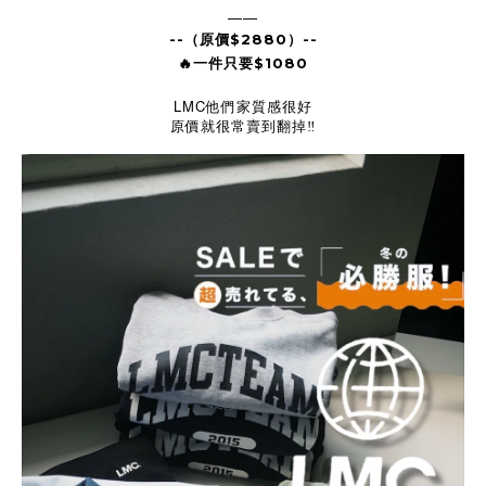
——
--（原價$2880）--
🔥一件只要$1080
LMC他們家質感很好
原價就很常賣到翻掉
‼️