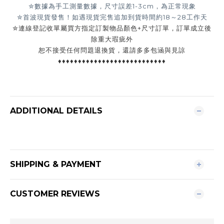
✮數據為手工測量數據，尺寸誤差1-3cm，為正常現象
✮首波現貨發售！如遇現貨完售追加到貨時間約18
～28工作天
✮連線登記收單屬買方指定訂製物品顏色+尺寸訂單，訂單成立後
除重大瑕疵外
恕不接受任何問題退換貨，還請多多包涵與見諒
♦♦♦♦♦♦♦♦♦♦♦♦♦♦♦♦♦♦♦♦♦♦♦♦♦♦♦
ADDITIONAL DETAILS
SHIPPING & PAYMENT
CUSTOMER REVIEWS