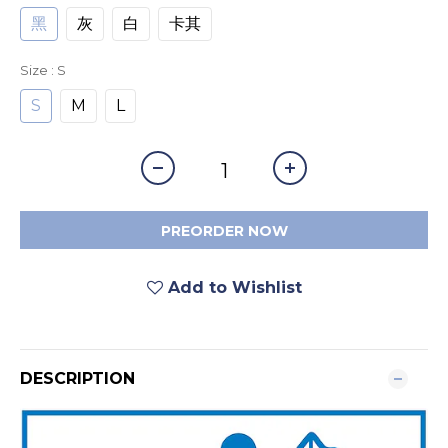
黑
灰
白
卡其
Size
: S
S
M
L
PREORDER NOW
Add to Wishlist
DESCRIPTION