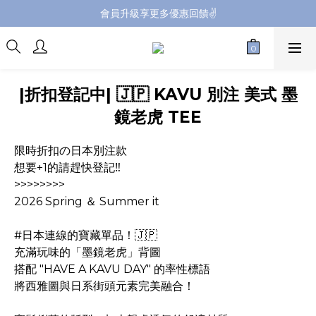
會員升級享更多優惠回饋✌️
會員升級享更多優惠回饋✌️
FB海外連線社團開放加入中📢
全館購買滿NT$4,500，即享免運優惠
|折扣登記中| 🇯🇵 KAVU 別注 美式 墨
會員升級享更多優惠回饋✌️
鏡老虎 TEE
限時折扣の日本別注款
想要+1的請趕快登記‼️
>>>>>>>>
2026 Spring ＆ Summer it
#日本連線的寶藏單品！🇯🇵
充滿玩味的「墨鏡老虎」背圖
搭配 "HAVE A KAVU DAY" 的率性標語
將西雅圖與日系街頭元素完美融合！