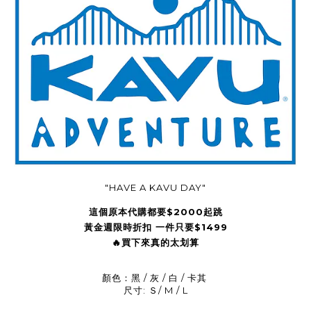
"HAVE A KAVU DAY"
這個原本代購都要$2000起跳
黃金週
限時折扣 一件只要$1499
🔥買下來真的太划算
顏色：黑 / 灰 / 白 / 卡其
尺寸
: Ｓ/ M / L