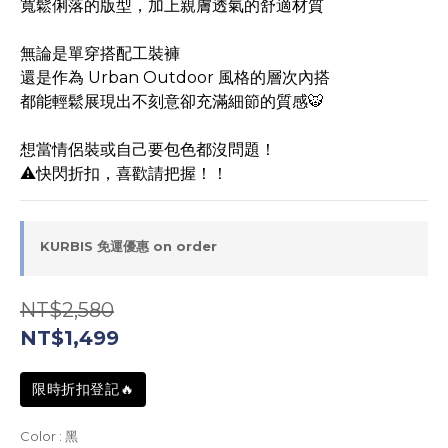
寬鬆俐落的版型，加上親膚透氣的舒適材質
無論是單穿搭配工裝褲
還是作為 Urban Outdoor 風格的層次內搭
都能輕鬆展現出不刻意卻充滿細節的質感🐯
想當情侶裝或自己要包色都沒問題！
⚠️快閃折扣，喜歡請把握！！
KURBIS 免運優惠 on order
NT$2,580
NT$1,499
限時折扣登記🔥
Color
: 黑