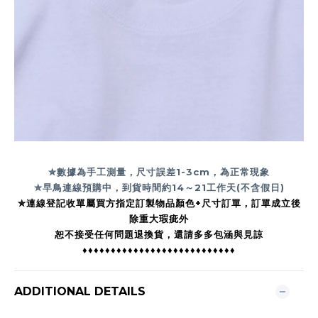
✮數據為手工測量，尺寸誤差1-3cm，為正常現象
✮早鳥連線預購中，到貨時間約14
～21工作天(不含假日)
✮連線登記收單屬買方指定訂製物品顏色+尺寸訂單，訂單成立後
除重大瑕疵外
恕不接受任何問題退換貨，還請多多包涵與見諒
♦♦♦♦♦♦♦♦♦♦♦♦♦♦♦♦♦♦♦♦♦♦♦♦♦♦♦
ADDITIONAL DETAILS