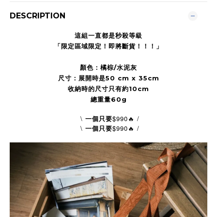
DESCRIPTION
這組一直都是秒殺等級
「限定區域限定！即將斷貨！！！」
顏色：橘棕/水泥灰
尺寸：展開時是50 cm x 35cm
收納時的尺寸只有約10cm
總重量60g
\
$990🔥 /
一個只要
\
$990
/
一個只要
🔥