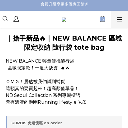
會員升級享更多優惠回饋✌️
FB海外連線社團開放加入中📢
全館購買滿NT$4,500，即享免運優惠
會員升級享更多優惠回饋✌️
｜搶手新品🔥｜NEW BALANCE 區域
限定收納 隨行袋 tote bag
NEW BALANCE 輕量便攜隨行袋 
"區域限定款！一度大缺貨" 🔥🔥
ＯＭＧ！居然被我們蹲到補貨
這顆真的要買起來！超高顏值單品！
NB Seoul Collection 系列專屬標語
帶有濃濃的跑團Running lifestyle 🏃🏻
KURBIS 免運優惠 on order