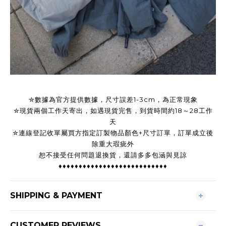
✮數據為官方提供數據，尺寸誤差1-3cm，為正常現象
✮現貨兩個工作天寄出，如遇現貨完售，到貨時間約18～28工作
天
✮連線登記收單屬買方指定訂製物品顏色+尺寸訂單，訂單成立後
除重大瑕疵外
恕不接受任何問題退換貨，還請多多包涵與見諒
♦♦♦♦♦♦♦♦♦♦♦♦♦♦♦♦♦♦♦♦♦♦♦♦♦♦♦
SHIPPING & PAYMENT
CUSTOMER REVIEWS