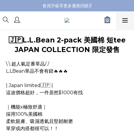
會員升級享更多優惠回饋✌️
會員升級享更多優惠回饋✌️
FB海外連線社團開放加入中📢
全館購買滿NT$4,500，即享免運優惠
🇯🇵L.L.Bean 2-pack 美國棉 短tee
會員升級享更多優惠回饋✌️
JAPAN COLLECTION 限定發售
\ \ 超人氣定番單品/ /
L.LBean單品不會有錯🔥🔥🔥
| Japan limited🇯🇵 |
這波價格超好，一件居然$1000有找
｜機能x極致舒適｜
採用100%美國棉
柔軟親膚、吸濕透氣且堅韌耐磨
單穿或內搭都很可以！！