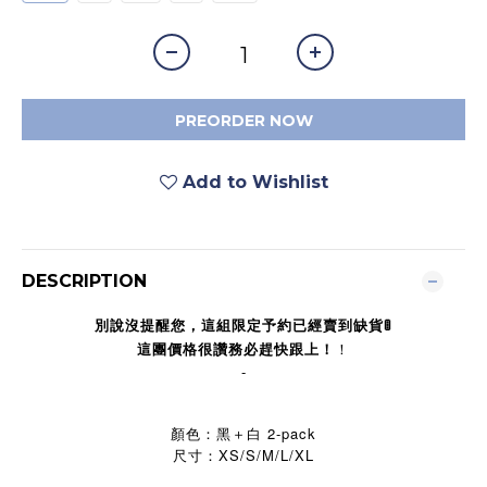
PREORDER NOW
Add to Wishlist
DESCRIPTION
別說沒提醒您，這組限定予約已經賣到缺貨🚦
！
這團價格很讚務必趕快跟上！
-
顏色：黑＋白 2-pack
尺寸：XS/S/M/L/XL