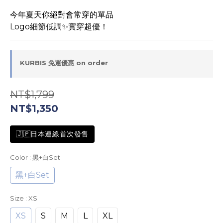
今年夏天你絕對會常穿的單品
Logo細節低調✨實穿超優！
KURBIS 免運優惠 on order
NT$1,799
NT$1,350
🇯🇵日本連線首次發售
Color
: 黑+白Set
黑+白Set
Size
: XS
XS
S
M
L
XL