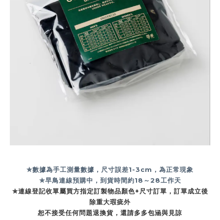
✮數據為手工測量數據，尺寸誤差1-3cm，為正常現象
✮早鳥連線預購中，到貨時間約18
～28工作天
✮連線登記收單屬買方指定訂製物品顏色+尺寸訂單，訂單成立後
除重大瑕疵外
恕不接受任何問題退換貨，還請多多包涵與見諒