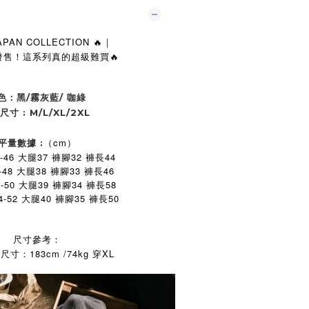
JAPAN COLLECTION
🔥｜
發售！這系列真的超級難買🔥
色：黑/霧灰藍/ 咖綠
 尺寸 : M/L/XL/2XL
（cm）
平量數據 :
-46 大腿37 褲腳32 褲長44
-48 大腿38 褲腳33 褲長46
2-50 大腿39 褲腳34 褲長58
4-52 大腿40 褲腳35 褲長50
尺寸參考：
l尺寸：183cm /74kg 穿XL