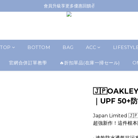
會員升級享更多優惠回饋✌️
會員升級享更多優惠回饋✌️
FB海外連線社團開放加入中📢
全館購買滿NT$4,500，即享免運優惠
會員升級享更多優惠回饋✌️
TOP
BOTTOM
BAG
ACC
LIFESTYL
官網合併訂單教學
🔥折扣單品(在庫一掃セール)
O
🇯🇵OAKLE
｜UPF 50+
Japan Limited 🇯
超強新作！這件根本開外
• 速乾防水透氣抗污