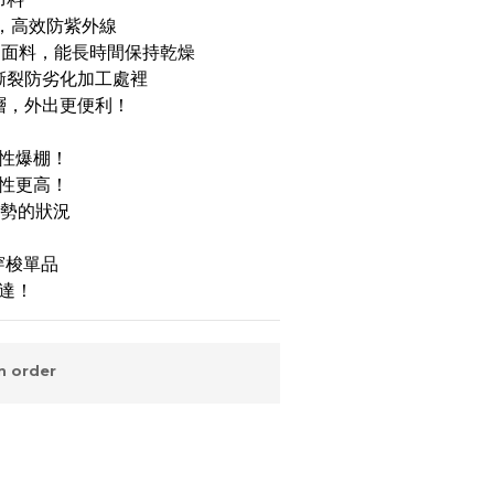
防曬，高效防紫外線
ee™ 面料，能長時間保持乾燥
抗撕裂防劣化加工處裡
納層，外出更便利！
性爆棚！
性更高！
雨勢的狀況
穿梭單品
達！
 order