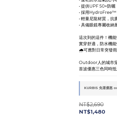
• 提供UPF 50+
• 採用HydroFr
• 輕量尼龍材質，
• 具備眼鏡專屬收
這次到的這件！機能
實穿舒適，防水機能
🌧️可應對日常突發
Outdoor人的城市
首波優惠三色同時抵
KURBIS 免運優惠 on
NT$2,690
NT$1,480