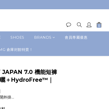
E
SHOES
BRANDS
會員專屬優惠
MG 倉庫封館特賣！
Y JAPAN 7.0 機能短褲
防曬＋HydroFree™｜

掛....
布料