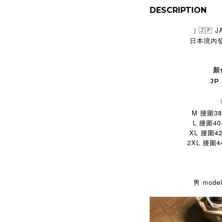
DESCRIPTION
🇯🇵 
｜
日本境內
顏
JP
M 腰圍38
L 腰圍40
XL 腰圍4
2XL 腰圍4
男 mode