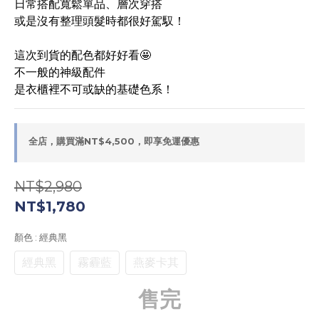
日常搭配寬鬆單品、層次穿搭
或是沒有整理頭髮時都很好駕馭！
這次到貨的配色都好好看🤩
不一般的神級配件
是衣櫃裡不可或缺的基礎色系！
全店，購買滿NT$4,500，即享免運優惠
NT$2,980
NT$1,780
顏色
: 經典黑
經典黑
霧霾藍
燕麥卡其
售完