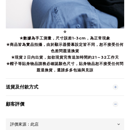
☆
✮數據為手工測量，尺寸誤差1-3cm，為正常現象
✮
商品皆為實品拍攝，
由於顯示器螢幕設定皆不同，恕不接受任何
色差問題退換貨
✮現貨２日內出貨，如欲現貨完售追加時間約21～32工作天
✮帽子等貼身物品請務必確認顏色尺寸，
貼身物品
恕不接受任何問
題退換貨，還請多多包涵與見諒
送貨及付款方式
顧客評價