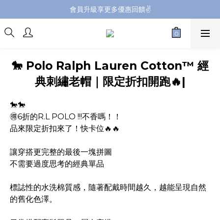
會員升級享更多優惠回饋✌️
會員升級享更多優惠回饋✌️
FB海外連線社團開放加入中📢
全館購買滿NT$4,500，即享免運優惠
🐎 Polo Ralph Lauren Cotton™️ 經
會員升級享更多優惠回饋✌️
典刺繡老帽｜限定折扣開跑🔥|
🐎🐎
🉐6折的R.L POLO !!!不香嗎！！
品來限定折扣來了！快卡位🔥🔥
讓穿搭更完整的最後一塊拼圖
不需要過度思考的經典單品
標誌性的水洗棉質感，隨著配戴時間越久，越能呈現自然
的舊化色澤。