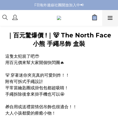
FB海外連線社團開放加入中📢
會員升級享更多優惠回饋✌️
全館購買滿NT$4,500，即享免運優惠
會員升級享更多優惠回饋✌️
｜百元驚爆價 !｜🐻 The North Face
小熊 手繩吊飾 盒裝
這隻太犯規了吧🥹
用百元價來幫大家開個快閃團🔥
🐻 穿著迷你夾克真的可愛到炸！！
附有可拆式手繩設計
平常當鑰匙圈或掛包包都超吸睛！
手繩拆除後拿來掛手機也可以🤩
🎁自用或送禮當情侶吊飾也很適合！！
大人小孩都愛的療癒小物！