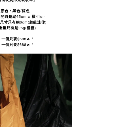
/
顏色：黑色
棕色
65cm x
41cm
展開時是縱
橫
6cm(
)
尺寸只有約
超級迷你
26g(
)
重量只有是
極輕
\
$688🔥 /
一個只要
\
$688
/
一個只要
🔥