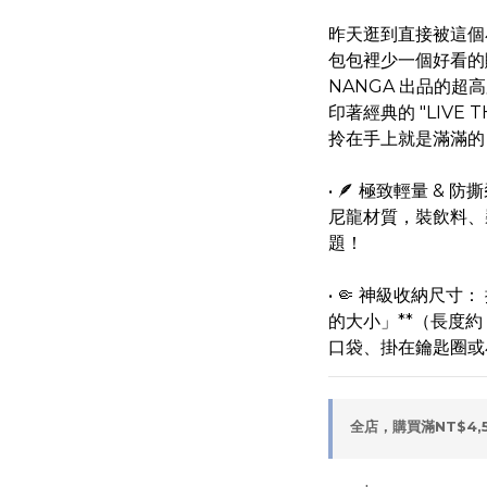
昨天逛到直接被這個
包包裡少一個好看的
NANGA 出品的超
印著經典的 "LIVE T
拎在手上就是滿滿的 Cit
• 🪶 極致輕量 &
尼龍材質，裝飲料、
題！
• 🤏 神級收納尺寸
的大小」**（長度約
口袋、掛在鑰匙圈或
全店，購買滿NT$4,