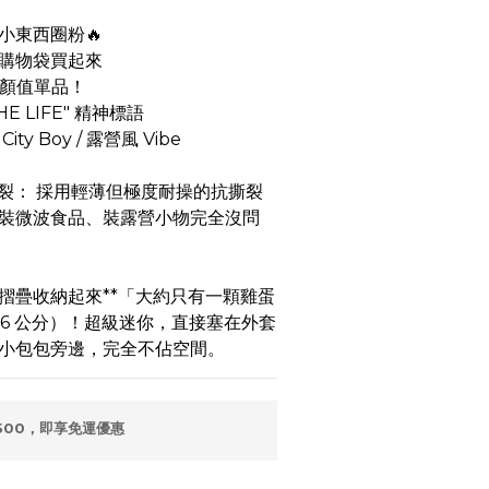
小東西圈粉🔥
購物袋買起來
高顏值單品！
HE LIFE" 精神標語
y Boy / 露營風 Vibe
 防撕裂： 採用輕薄但極度耐操的抗撕裂
裝微波食品、裝露營小物完全沒問
： 摺疊收納起來**「大約只有一顆雞蛋
 6 公分）！超級迷你，直接塞在外套
小包包旁邊，完全不佔空間。
500，即享免運優惠