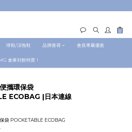
球鞋/涼拖鞋
品牌搜尋
會員專屬優惠
MG 倉庫封館特賣！
量便攜環保袋
LE ECOBAG |日本連線
袋 POCKETABLE ECOBAG
️