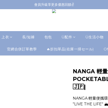
會員升級享更多優惠回饋✌️
會員升級享更多優惠回饋✌️
FB海外連線社團開放加入中📢
全館購買滿NT$4,500，即享免運優惠
會員升級享更多優惠回饋✌️
上衣
長/短褲
包包
Ü配件
Ü生活小物
官網合併訂單教學
🔥折扣單品(在庫一掃セール)
O
NANGA 輕
POCKETAB
🇯🇵|
NANGA 輕量便攜環保
"LIVE THE LIFE" 🏔