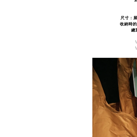
尺寸：
收納時的
總