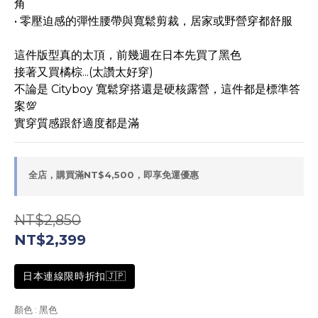
角
• 零壓迫感的彈性腰帶與寬鬆剪裁，居家或野營穿都舒服
這件版型真的太頂，前幾週在日本先買了黑色
接著又買橘棕...(太讚太好穿)
不論是 Cityboy 寬鬆穿搭還是硬核露營，這件都是標準答
案💯
實穿質感跟舒適度都是滿
全店，購買滿NT$4,500，即享免運優惠
NT$2,850
NT$2,399
日本連線限時折扣🇯🇵
顏色
: 黑色