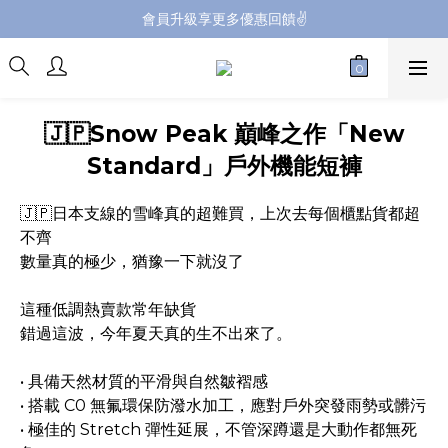
會員升級享更多優惠回饋✌️
會員升級享更多優惠回饋✌️
FB海外連線社團開放加入中📢
全館購買滿NT$4,500，即享免運優惠
🇯🇵Snow Peak 巔峰之作「New
會員升級享更多優惠回饋✌️
Standard」戶外機能短褲
🇯🇵日本支線的雪峰真的超難買，上次去每個櫃點貨都超
不齊
數量真的極少，猶豫一下就沒了
這種低調熱賣款常年缺貨
錯過這波，今年夏天真的生不出來了。
• 具備天然材質的平滑與自然皺褶感
• 搭載 C0 無氟環保防潑水加工，應對戶外突發雨勢或髒污
• 極佳的 Stretch 彈性延展，不管深蹲還是大動作都無死