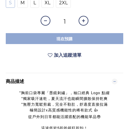
S
M
L
XL
2XL
現在預購
加入追蹤清單
商品描述
*胸前口袋專屬「墨鏡刺繡」，袖口經典 Logo 點綴
*獨家吸汗速乾，夏天流汗也能瞬間擴散保持乾爽
*無壓力寬鬆剪裁，完全不勒肚，舒適度直接拉滿
極簡設計x高質感機能性的稀有款式 👍
從戶外到日常都能活躍搭配的機能單品😎
這波低於5折的超狂折扣！