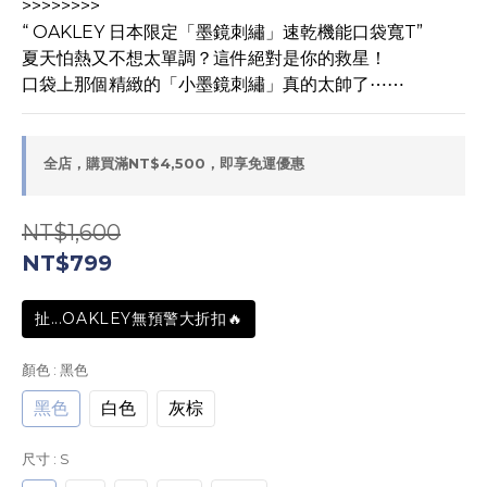
>>>>>>>>
“ OAKLEY 日本限定「墨鏡刺繡」速乾機能口袋寬T”
夏天怕熱又不想太單調？這件絕對是你的救星！
口袋上那個精緻的「小墨鏡刺繡」真的太帥了⋯⋯
全店，購買滿NT$4,500，即享免運優惠
NT$1,600
NT$799
扯...OAKLEY無預警大折扣🔥
顏色
: 黑色
黑色
白色
灰棕
尺寸
: S