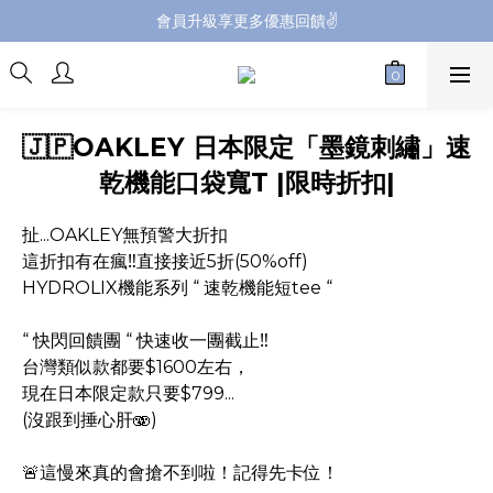
會員升級享更多優惠回饋✌️
會員升級享更多優惠回饋✌️
FB海外連線社團開放加入中📢
全館購買滿NT$4,500，即享免運優惠
🇯🇵OAKLEY 日本限定「墨鏡刺繡」速
會員升級享更多優惠回饋✌️
乾機能口袋寬T |限時折扣|
扯...OAKLEY無預警大折扣
這折扣有在瘋‼️直接接近5折(50%off)
HYDROLIX機能系列 “ 速乾機能短tee “
“ 快閃回饋團 “ 快速收一團截止‼️
台灣類似款都要$1600左右，
現在日本限定款只要$799...
(沒跟到捶心肝🫨)
🚨這慢來真的會搶不到啦！記得先卡位！