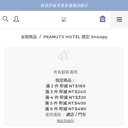
會員升級享更多優惠回饋✌️
會員升級享更多優惠回饋✌️
FB海外連線社團開放加入中📢
全館購買滿NT$4,500，即享免運優惠
全部商品
PEANUTS HOTEL 限定 Snoopy
會員升級享更多優惠回饋✌️
所有顧客適用
指定商品：
滿 2 件 即減 NT$160
滿 3 件 即減 NT$240
滿 4 件 即減 NT$320
滿 5 件 即減 NT$400
滿 6 件 即減 NT$480
適用通路：
網店
/
門市
條款與細則