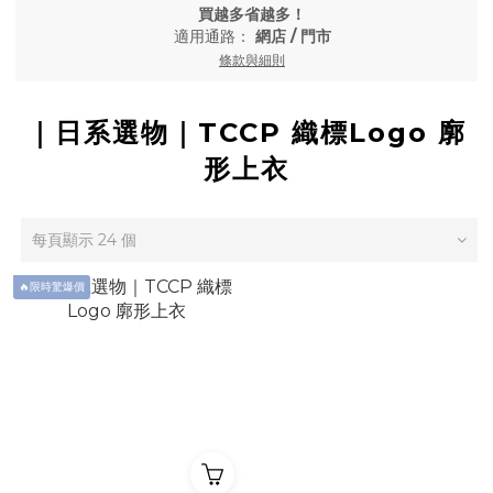
買越多省越多！
適用通路：
網店
/
門市
條款與細則
｜日系選物｜TCCP 織標Logo 廓
形上衣
每頁顯示 24 個
🔥限時驚爆價