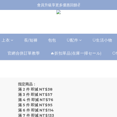
會員升級享更多優惠回饋✌️
會員升級享更多優惠回饋✌️
FB海外連線社團開放加入中📢
全館購買滿NT$4,500，即享免運優惠
會員升級享更多優惠回饋✌️
上衣
長/短褲
包包
Ü配件
Ü生活小物
官網合併訂單教學
🔥折扣單品(在庫一掃セール)
O
指定商品：
滿 2 件 即減 NT$38
滿 3 件 即減 NT$57
滿 4 件 即減 NT$76
滿 5 件 即減 NT$95
滿 6 件 即減 NT$114
滿 7 件 即減 NT$133