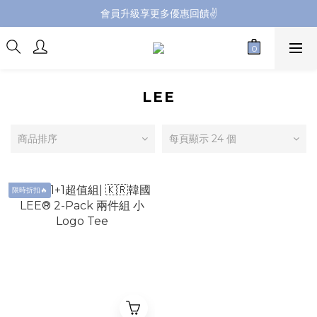
會員升級享更多優惠回饋✌️
會員升級享更多優惠回饋✌️
FB海外連線社團開放加入中📢
全館購買滿NT$4,500，即享免運優惠
會員升級享更多優惠回饋✌️
LEE
商品排序
每頁顯示 24 個
限時折扣🔥