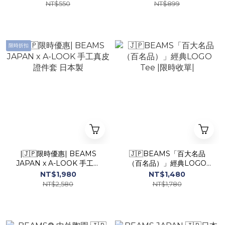
NT$550
NT$899
限時折扣
|🇯🇵限時優惠| BEAMS
🇯🇵BEAMS「百大名品
JAPAN x A-LOOK 手工真
（百名品）」經典LOGO
皮 證件套 日本製
Tee |限時收單|
NT$1,980
NT$1,480
NT$2,580
NT$1,780