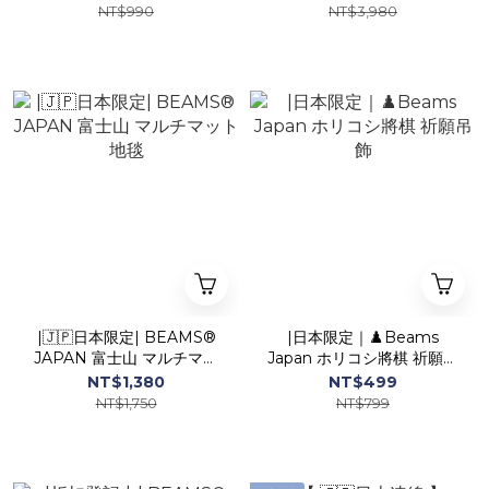
NT$990
NT$3,980
|🇯🇵日本限定| BEAMS®
|日本限定｜♟️Beams
JAPAN 富士山 マルチマッ
Japan ホリコシ將棋 祈願吊
ト地毯
飾
NT$1,380
NT$499
NT$1,750
NT$799