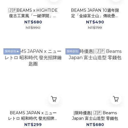
🇯🇵BEAMS x HIGHTIDE
BEAMS JAPAN 10週年限
復古工業風「一鍵彈開」膠
定「金線富士山」傳統疊緣
囊型鋼製眼鏡盒 |限時收單|
零錢包 |限時收單|
NT$680
NT$490
NT$990
NT$799
限時折扣🔥
限時折扣
BEAMS JAPAN x ニュー
|限時優惠| 🇯🇵 Beams
レトロ 昭和時代 發光招牌鑰
Japan 富士山造型 零錢包
匙圈
NT$299
NT$680