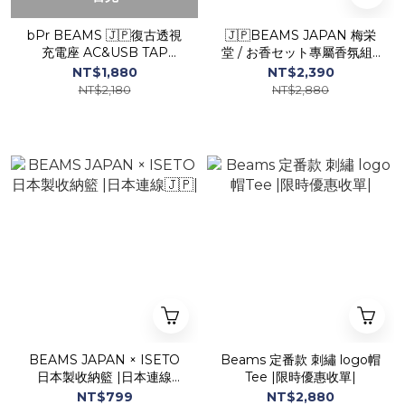
bPr BEAMS 🇯🇵復古透視
🇯🇵BEAMS JAPAN 梅栄
充電座 AC&USB TAP
堂 / お香セット專屬香氛組 |
SKELETON|日本連線|
日本連線🇯🇵|
NT$1,880
NT$2,390
NT$2,180
NT$2,880
BEAMS JAPAN × ISETO
Beams 定番款 刺繡 logo帽
日本製收納籃 |日本連線
Tee |限時優惠收單|
🇯🇵|
NT$799
NT$2,880