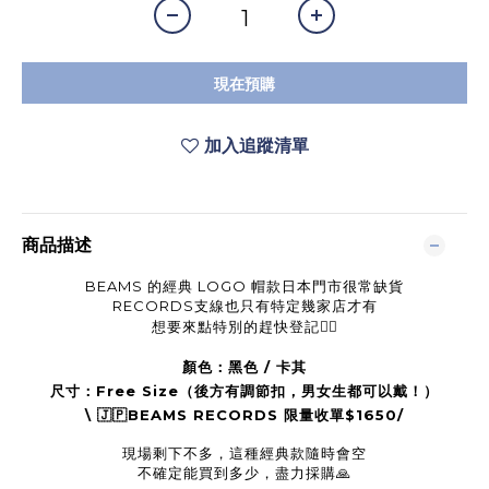
現在預購
加入追蹤清單
商品描述
BEAMS 的經典 LOGO 帽款日本門市很常缺貨
RECORDS支線也只有特定幾家店才有
想要來點特別的趕快登記🏃‍♂️
顏色：黑色 / 卡其
尺寸：Free Size（後方有調節扣，男女生都可以戴！）
\ 🇯🇵BEAMS RECORDS 限量收單$1650/
現場剩下不多，這種經典款隨時會空
不確定能買到多少，盡力採購
🙏