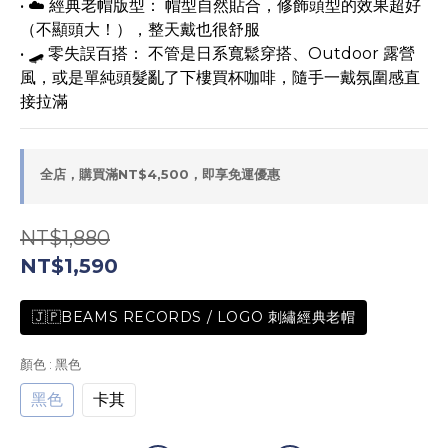
• ☁️ 經典老帽版型： 帽型自然貼合，修飾頭型的效果超好
（不顯頭大！），整天戴也很舒服
• 🛹 零失誤百搭： 不管是日系寬鬆穿搭、Outdoor 露營
風，或是單純頭髮亂了下樓買杯咖啡，隨手一戴氛圍感直
接拉滿
全店，購買滿NT$4,500，即享免運優惠
NT$1,880
NT$1,590
🇯🇵BEAMS RECORDS / LOGO 刺繡經典老帽
顏色
: 黑色
黑色
卡其