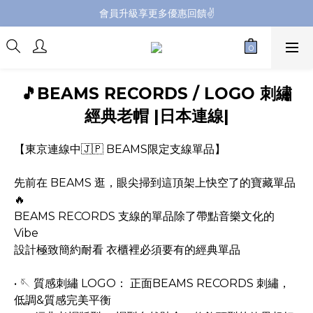
會員升級享更多優惠回饋✌️
會員升級享更多優惠回饋✌️
FB海外連線社團開放加入中📢
全館購買滿NT$4,500，即享免運優惠
🎵BEAMS RECORDS / LOGO 刺繡
會員升級享更多優惠回饋✌️
經典老帽 |日本連線|
【東京連線中🇯🇵 BEAMS限定支線單品】
先前在 BEAMS 逛，眼尖掃到這頂架上快空了的寶藏單品
🔥
BEAMS RECORDS 支線的單品除了帶點音樂文化的 
Vibe
設計極致簡約耐看 衣櫃裡必須要有的經典單品
• 🪡 質感刺繡 LOGO： 正面BEAMS RECORDS 刺繡，
低調&質感完美平衡