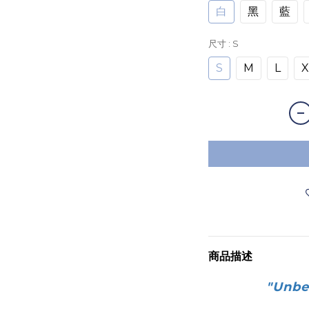
白
黑
藍
尺寸
: S
S
M
L
X
商品描述
"
Unb