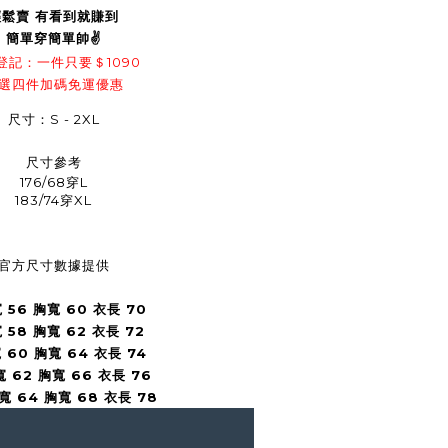
輕鬆賣 有看到就賺到
簡單穿簡單帥
✌️
登記：一件只要＄1090
選四件加碼免運優惠
尺寸：S - 2XL
尺寸參考
176/68
穿
L
183/74
穿
XL
官方尺寸數據提供
 56 胸寬 60 衣長 70
 58 胸寬 62 衣長 72
 60 胸寬 64 衣長 74
寬 62 胸寬 66 衣長 76
寬 64 胸寬 68 衣長 78