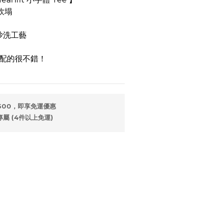
不軟塌
磅沙洗工藝
配的很不錯！
500，即享免運優惠
專屬 (4件以上免運)