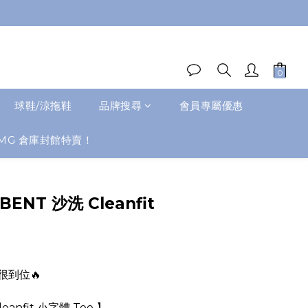
球鞋/涼拖鞋
品牌搜尋
會員專屬優惠
MG 倉庫封館特賣！
ENT 沙洗 Cleanfit
很到位🔥
eanfit 小字體 Tee 】