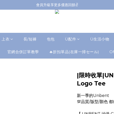
會員升級享更多優惠回饋✌️
會員升級享更多優惠回饋✌️
FB海外連線社團開放加入中📢
全館購買滿NT$4,500，即享免運優惠
會員升級享更多優惠回饋✌️
上衣
長/短褲
包包
Ü配件
Ü生活小物
官網合併訂單教學
🔥折扣單品(在庫一掃セール)
O
|限時收單|UNB
Logo Tee
新一季的Unbent
💯品質/版型/顏色 都
【 UNBENT 沙洗 Cl