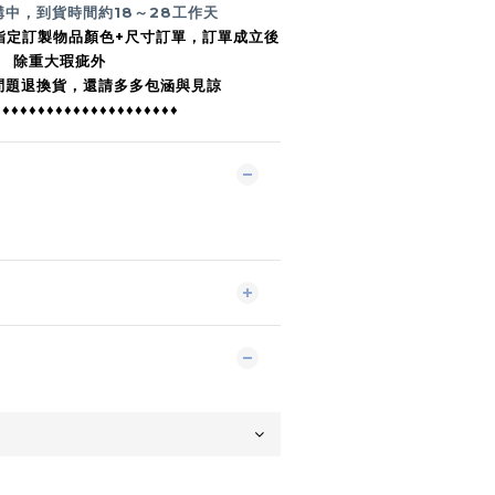
購中，到貨時間約
18～28工作天
指定訂製物品顏色+尺寸訂單，訂單成立後
除重大瑕疵外
問題退換貨，還請多多包涵與見諒
♦♦♦♦♦♦♦♦♦♦♦♦♦♦♦♦♦♦♦♦♦