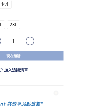
卡其
L
2XL
現在預購
加入追蹤清單
ent 其他單品點這裡
"