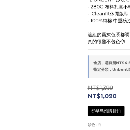
- 280G 布料扎實
-  Cleanfit休閒版型
- 100%純棉 中重
這組的霧灰色系都調
真的很難不包色🥹
全店，購買滿NT$4,
指定分類，Unbent
NT$1,399
NT$1,090
📦早鳥預購折扣
顏色
: 白