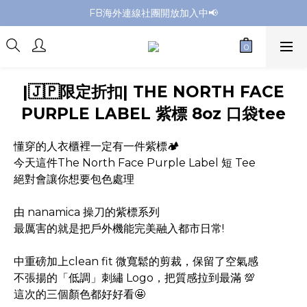
FB海外連線社團開放加入中📢
會員升級享更多優惠回饋✌️
全館購買滿NT$4,500，即享免運優惠
會員升級享更多優惠回饋✌️
|🇯🇵限定折扣| THE NORTH FACE
PURPLE LABEL 紫標 8oz 口袋tee
懂穿的人衣櫃裡一定有一件紫標🏕️
今天這件The North Face Purple Label 短 Tee
絕對會讓你想要包色處理 
由 nanamica 操刀的紫標系列
最厲害的就是把戶外機能完美融入都市日常!
中重磅加上clean fit 微寬鬆的剪裁，保留了空氣感
不張揚的「低調」刺繡 Logo，把質感拉到最滿 💯
這次的三個顏色都好好看🤩