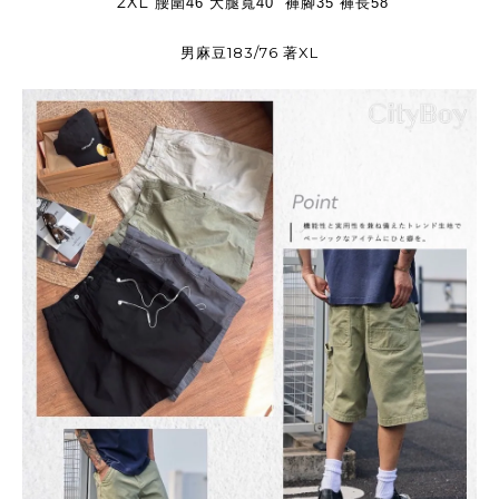
2XL
腰圍46 大腿寬40 褲腳35 褲長58
男麻豆183/76 著XL