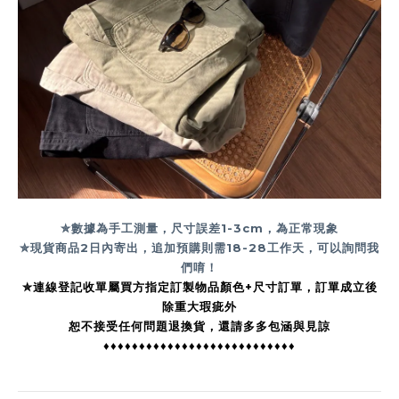
✮數據為手工測量，尺寸誤差1-3cm，為正常現象
✮現貨商品2日內寄出，追加預購則需18-28工作天，可以詢問我
們唷！
✮連線登記收單屬買方指定訂製物品顏色+尺寸訂單，訂單成立後
除重大瑕疵外
恕不接受任何問題退換貨，還請多多包涵與見諒
♦♦♦♦♦♦♦♦♦♦♦♦♦♦♦♦♦♦♦♦♦♦♦♦♦♦♦