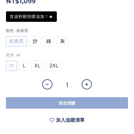
NT$1,099
首波秒殺預購追加！🔥
顏色
: 經典黑
經典黑
沙
綠
灰
尺寸
: M
M
L
XL
2XL
現在預購
加入追蹤清單