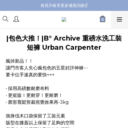
會員升級享更多優惠回饋✌️
會員升級享更多優惠回饋✌️
FB海外連線社團開放加入中📢
全館購買滿NT$4,500，即享免運優惠
|包色大推！|B° Archive 重磅水洗工裝
會員升級享更多優惠回饋✌️
短褲 Urban Carpenter
瘋掉新品！！
讓門市客人失心瘋包色的五星好評神褲⋯
要卡位手速真的要快+++
• 採用高磅數耐磨布料
• 更挺版！更耐穿！更耐磨！
• 廓形寬鬆剪裁視覺效果再-3kg
側身伐木口袋保留了工裝元素
版型在膝蓋以上保留了足夠的空間