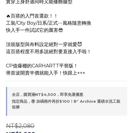
實穿上身舒適同時又能修飾腿型
🔥百搭的入門首選款！！
工裝/City Boy/日系/正式⋯風格隨意轉換
快入手一件試試它的厲害😎
頂規版型與布料設定絕對一穿就愛😈
這百搭程度不用多說絕對要直接入手啦！
CP值爆棚的CARHARTT平替版！
🉐首波開賣半價就能入手！快跟上+++
全店，購買滿NT$4,500，即享免運優惠
指定商品，🉐 加碼兩件再折$100！B° Archive 重磅水洗工裝
短褲
NT$2,080